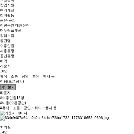
역량강화
창업지원
여가개선
참여활동
공유·공간
청년공간 대관신청
더누림플랫폼
창업누림
공간명
수용인원
사용유형
공간유형
예약
라운지
18명
휴식ㆍ소통ㆍ공연ㆍ회의ㆍ행사 등
이용(오픈공간)
예약불가
라운지
#수용인원18명
#이용(오픈공간)
#휴식ㆍ소통ㆍ공연ㆍ회의ㆍ행사 등
회의실
14명