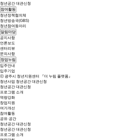
청년공간 대관신청
참여활동
청년정책협의체
청년방송국(GBS)
청년참여동아리
알림마당
공지사항
언론보도
센터리뷰
문의사항
창업누림
입주안내
입주기업
ⓒ 광주시 청년지원센터 『더 누림 플랫폼』
청년사업
청년공간 대관신청
청년공간 대관신청
프로그램 소개
역량강화
창업지원
여가개선
참여활동
공유·공간
청년공간 대관신청
청년공간 대관신청
프로그램 소개