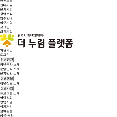
언론보도
센터리뷰
문의사항
창업누림
입주안내
입주기업
로그인
회원가입
회원가입
로그인
청년공간
청년공간 소개
운영인력 소개
운영법인 소개
청년정보
청년정보 소개
청년사업
프로그램 소개
역량강화
창업지원
여가개선
참여활동
공유·공간