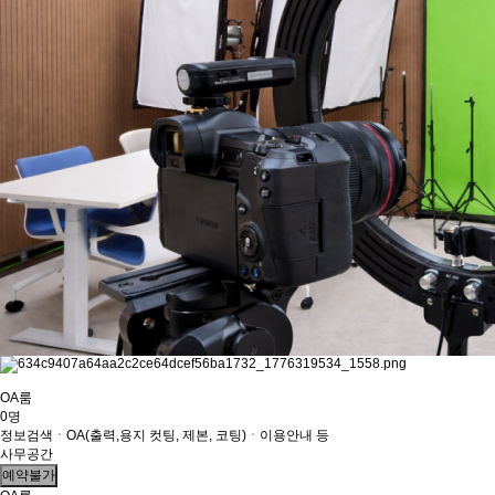
OA룸
0명
정보검색ㆍOA(출력,용지 컷팅, 제본, 코팅)ㆍ이용안내 등
사무공간
예약불가