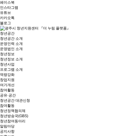
페이스북
인스타그램
유튜브
카카오톡
블로그
청년공간
청년공간 소개
운영인력 소개
운영법인 소개
청년정보
청년정보 소개
청년사업
프로그램 소개
역량강화
창업지원
여가개선
참여활동
공유·공간
청년공간 대관신청
참여활동
청년정책협의체
청년방송국(GBS)
청년참여동아리
알림마당
공지사항