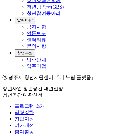
청년정책협의체
청년방송국(GBS)
청년참여동아리
알림마당
공지사항
언론보도
센터리뷰
문의사항
창업누림
입주안내
입주기업
ⓒ 광주시 청년지원센터 『더 누림 플랫폼』
청년사업
청년공간 대관신청
청년공간 대관신청
프로그램 소개
역량강화
창업지원
여가개선
참여활동