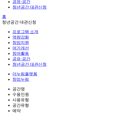
공유·공간
청년공간 대관신청
홈
청년공간 대관신청
프로그램 소개
역량강화
창업지원
여가개선
참여활동
공유·공간
청년공간 대관신청
더누림플랫폼
창업누림
공간명
수용인원
사용유형
공간유형
예약