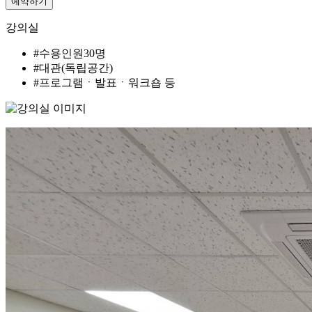
예약하기
강의실
#수용인원30명
#대관(독립공간)
#프로그램ㆍ발표ㆍ워크숍 등