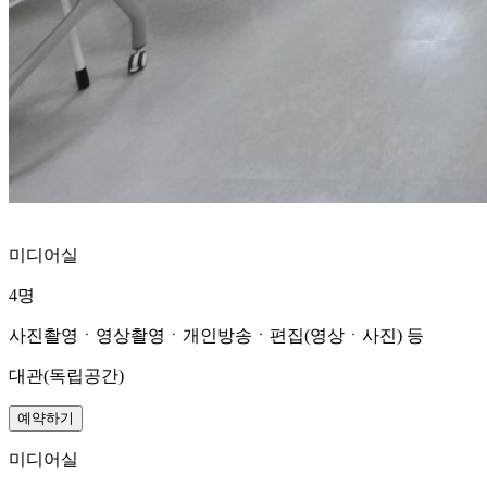
미디어실
4명
사진촬영ㆍ영상촬영ㆍ개인방송ㆍ편집(영상ㆍ사진) 등
대관(독립공간)
예약하기
미디어실