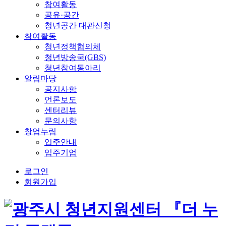
참여활동
공유·공간
청년공간 대관신청
참여활동
청년정책협의체
청년방송국(GBS)
청년참여동아리
알림마당
공지사항
언론보도
센터리뷰
문의사항
창업누림
입주안내
입주기업
로그인
회원가입