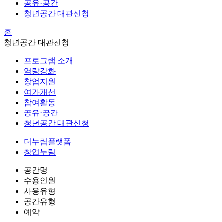
공유·공간
청년공간 대관신청
홈
청년공간 대관신청
프로그램 소개
역량강화
창업지원
여가개선
참여활동
공유·공간
청년공간 대관신청
더누림플랫폼
창업누림
공간명
수용인원
사용유형
공간유형
예약