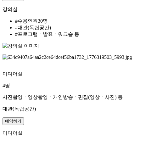
강의실
#수용인원30명
#대관(독립공간)
#프로그램ㆍ발표ㆍ워크숍 등
미디어실
4명
사진촬영ㆍ영상촬영ㆍ개인방송ㆍ편집(영상ㆍ사진) 등
대관(독립공간)
예약하기
미디어실