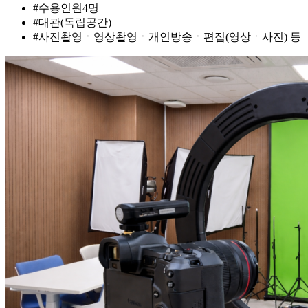
#수용인원4명
#대관(독립공간)
#사진촬영ㆍ영상촬영ㆍ개인방송ㆍ편집(영상ㆍ사진) 등