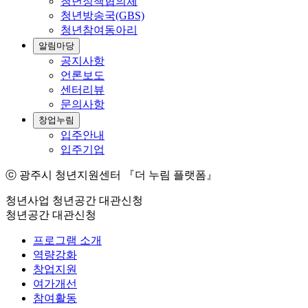
청년정책협의체
청년방송국(GBS)
청년참여동아리
알림마당
공지사항
언론보도
센터리뷰
문의사항
창업누림
입주안내
입주기업
ⓒ 광주시 청년지원센터 『더 누림 플랫폼』
청년사업
청년공간 대관신청
청년공간 대관신청
프로그램 소개
역량강화
창업지원
여가개선
참여활동