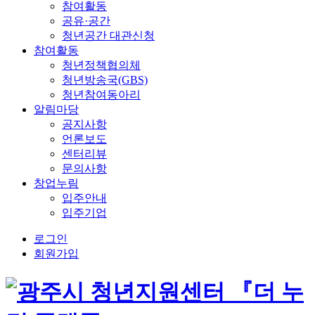
참여활동
공유·공간
청년공간 대관신청
참여활동
청년정책협의체
청년방송국(GBS)
청년참여동아리
알림마당
공지사항
언론보도
센터리뷰
문의사항
창업누림
입주안내
입주기업
로그인
회원가입