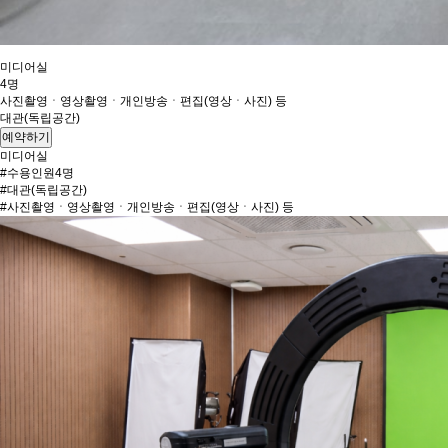
미디어실
4명
사진촬영ㆍ영상촬영ㆍ개인방송ㆍ편집(영상ㆍ사진) 등
대관(독립공간)
예약하기
미디어실
#수용인원4명
#대관(독립공간)
#사진촬영ㆍ영상촬영ㆍ개인방송ㆍ편집(영상ㆍ사진) 등