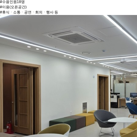
#수용인원18명
#이용(오픈공간)
#휴식ㆍ소통ㆍ공연ㆍ회의ㆍ행사 등