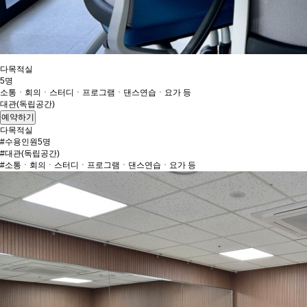
다목적실
5명
소통ㆍ회의ㆍ스터디ㆍ프로그램ㆍ댄스연습ㆍ요가 등
대관(독립공간)
예약하기
다목적실
#수용인원5명
#대관(독립공간)
#소통ㆍ회의ㆍ스터디ㆍ프로그램ㆍ댄스연습ㆍ요가 등