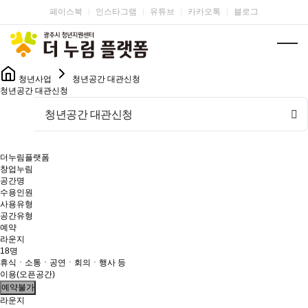
페이스북
인스타그램
유튜브
카카오톡
블로그
청년사업
청년공간 대관신청
청년공간 대관신청
청년공간 대관신청
더누림플랫폼
창업누림
공간명
수용인원
사용유형
공간유형
예약
라운지
18명
휴식ㆍ소통ㆍ공연ㆍ회의ㆍ행사 등
이용(오픈공간)
예약불가
라운지