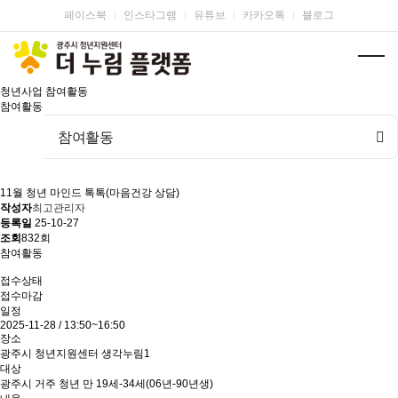
페이스북
인스타그램
유튜브
카카오톡
블로그
청년사업
참여활동
참여활동
참여활동
11월 청년 마인드 톡톡(마음건강 상담)
작성자
최고관리자
등록일
25-10-27
조회
832회
참여활동
접수상태
접수마감
일정
2025-11-28 / 13:50~16:50
장소
광주시 청년지원센터 생각누림1
대상
광주시 거주 청년 만 19세-34세(06년-90년생)