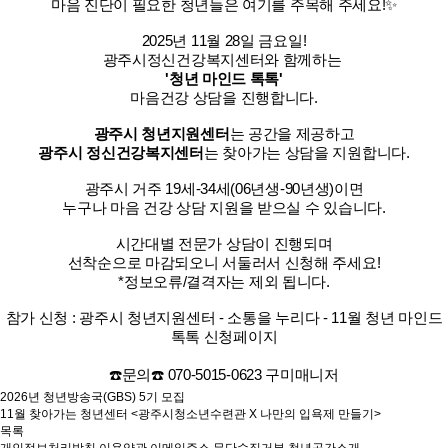
마음 진단이 필요한 청년들은 여기를 주목해 주세요!✨
2025년 11월 28일 금요일!
광주시정신건강복지센터와 함께하는
'청년 마인드 톡톡'
마음건강 상담을 진행합니다.
광주시 청년지원센터
는 공간을 제공하고
광주시 정신건강복지센터
는 찾아가는 상담을 지원합니다.
광주시 거주 19세-34세(06년생-90년생)이면
누구나 마음 건강 상담 지원을 받으실 수 있습니다.
시간대별 전문가 상담이 진행되며
선착순으로 마감되오니 서둘러서 신청해 주세요!
*정보오류/결격자는 제외 됩니다.
참가 신청 : 광주시 청년지원센터 - 소통을 누리다 - 11월 청년 마인드
톡톡 신청페이지
☎️문의☎️ 070-5015-0623 구미매니저
2026년 청년방송국(GBS) 5기 모집
11월 찾아가는 청년센터 <광주시청소년수련관 X 나만의 입욕제 만들기>
목록
개인정보처리방침
이용약관
이메일주소 무단수집거부
청년공간소개