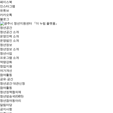
페이스북
인스타그램
유튜브
카카오톡
블로그
청년공간
청년공간 소개
운영인력 소개
운영법인 소개
청년정보
청년정보 소개
청년사업
프로그램 소개
역량강화
창업지원
여가개선
참여활동
공유·공간
청년공간 대관신청
참여활동
청년정책협의체
청년방송국(GBS)
청년참여동아리
알림마당
공지사항