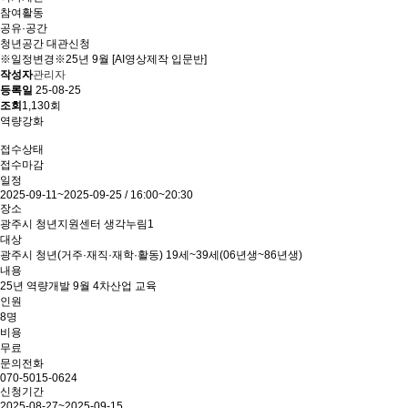
참여활동
공유·공간
청년공간 대관신청
※일정변경※25년 9월 [AI영상제작 입문반]
작성자
관리자
등록일
25-08-25
조회
1,130회
역량강화
접수상태
접수마감
일정
2025-09-11~2025-09-25 / 16:00~20:30
장소
광주시 청년지원센터 생각누림1
대상
광주시 청년(거주·재직·재학·활동) 19세~39세(06년생~86년생)
내용
25년 역량개발 9월 4차산업
교육
인원
8명
비용
무료
문의전화
070-5015-0624
신청기간
2025-08-27~2025-09-15