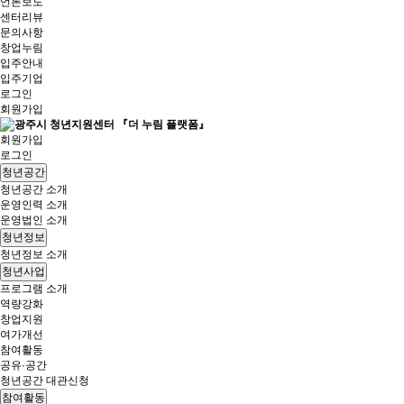
언론보도
센터리뷰
문의사항
창업누림
입주안내
입주기업
로그인
회원가입
회원가입
로그인
청년공간
청년공간 소개
운영인력 소개
운영법인 소개
청년정보
청년정보 소개
청년사업
프로그램 소개
역량강화
창업지원
여가개선
참여활동
공유·공간
청년공간 대관신청
참여활동