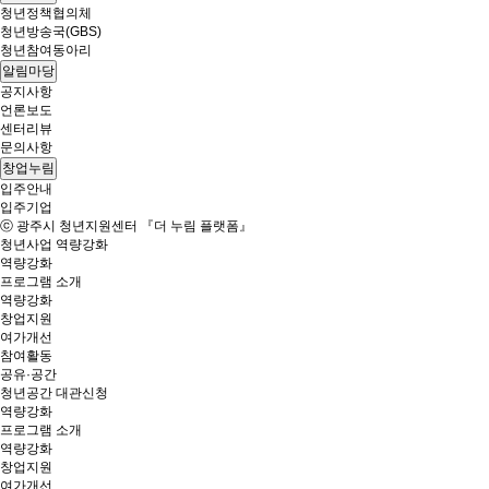
청년정책협의체
청년방송국(GBS)
청년참여동아리
알림마당
공지사항
언론보도
센터리뷰
문의사항
창업누림
입주안내
입주기업
ⓒ 광주시 청년지원센터 『더 누림 플랫폼』
청년사업
역량강화
역량강화
프로그램 소개
역량강화
창업지원
여가개선
참여활동
공유·공간
청년공간 대관신청
역량강화
프로그램 소개
역량강화
창업지원
여가개선