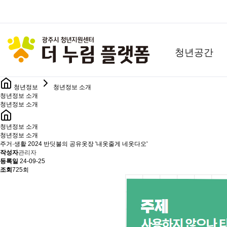
청년공간
청년정보
청년정보 소개
청년정보 소개
청년정보 소개
청년정보 소개
청년정보 소개
주거·생활
2024 반딧불의 공유옷장 '내옷줄게 네옷다오'
작성자
관리자
등록일
24-09-25
조회
725회